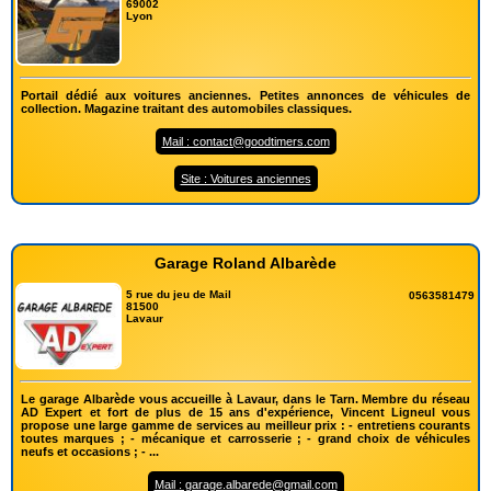
69002
Lyon
Portail dédié aux voitures anciennes. Petites annonces de véhicules de
collection. Magazine traitant des automobiles classiques.
Mail : contact@goodtimers.com
Site : Voitures anciennes
Garage Roland Albarède
5 rue du jeu de Mail
0563581479
81500
Lavaur
Le garage Albarède vous accueille à Lavaur, dans le Tarn. Membre du réseau
AD Expert et fort de plus de 15 ans d'expérience, Vincent Ligneul vous
propose une large gamme de services au meilleur prix : - entretiens courants
toutes marques ; - mécanique et carrosserie ; - grand choix de véhicules
neufs et occasions ; - ...
Mail : garage.albarede@gmail.com