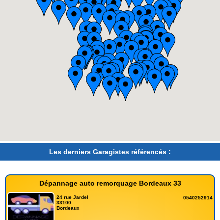
Les derniers Garagistes référencés :
Dépannage auto remorquage Bordeaux 33
24 rue Jardel
0540252914
33100
Bordeaux