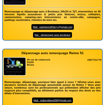
Remorquage et dépannage auto à Bordeaux 24h/24 et 7j/7, intervention en 30
minutes Agréés assurances & petits prix Voitures, motos, utilitaires,
camionnettes, camping-cars Interventions en centre-ville, campagne,
parkings souterrains, chemins de terre etc.
Mail : paimboeufthierry@gmail.com
Site : dépannage auto bordeaux
Dépannage auto remorquage Reims 51
46 rue de chativesle
0367721779
51100
Reims
Remorquage, dépannage, pourquoi faire appel à nous ? Hésitez-vous avec
plusieurs services de dépannage automobile autour de Reims ? Vous avez
raison, nombreux sont les professionnels qui prétendent afficher des prix
toujours plus compétitifs, au détriment parfois du respect des devis ou des
délais d’intervention.
Mail : guiborddavid38@gmail.com