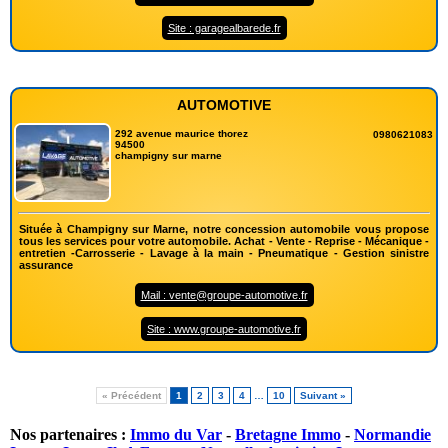
Site : garagealbarede.fr
AUTOMOTIVE
292 avenue maurice thorez
0980621083
94500
champigny sur marne
Située à Champigny sur Marne, notre concession automobile vous propose
tous les services pour votre automobile. Achat - Vente - Reprise - Mécanique -
entretien -Carrosserie - Lavage à la main - Pneumatique - Gestion sinistre
assurance
Mail : vente@groupe-automotive.fr
Site : www.groupe-automotive.fr
« Précédent
1
2
3
4
…
10
Suivant »
Nos partenaires :
Immo du Var
-
Bretagne Immo
-
Normandie