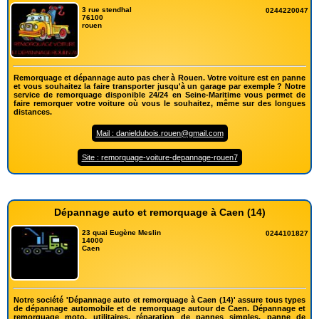
3 rue stendhal
0244220047
76100
rouen
Remorquage et dépannage auto pas cher à Rouen. Votre voiture est en panne
et vous souhaitez la faire transporter jusqu'à un garage par exemple ? Notre
service de remorquage disponible 24/24 en Seine-Maritime vous permet de
faire remorquer votre voiture où vous le souhaitez, même sur des longues
distances.
Mail : danieldubois.rouen@gmail.com
Site : remorquage-voiture-depannage-rouen7
Dépannage auto et remorquage à Caen (14)
23 quai Eugène Meslin
0244101827
14000
Caen
Notre société 'Dépannage auto et remorquage à Caen (14)' assure tous types
de dépannage automobile et de remorquage autour de Caen. Dépannage et
remorquage moto, utilitaires, réparation de pannes simples, panne de