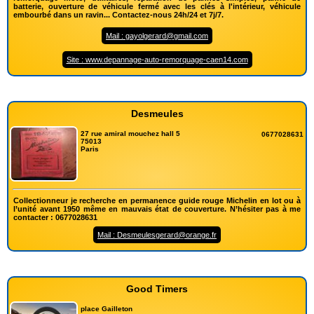
batterie, ouverture de véhicule fermé avec les clés à l'intérieur, véhicule
embourbé dans un ravin... Contactez-nous 24h/24 et 7j/7.
Mail : gayolgerard@gmail.com
Site : www.depannage-auto-remorquage-caen14.com
Desmeules
27 rue amiral mouchez hall 5
0677028631
75013
Paris
Collectionneur je recherche en permanence guide rouge Michelin en lot ou à
l’unité avant 1950 même en mauvais état de couverture. N’hésiter pas à me
contacter : 0677028631
Mail : Desmeulesgerard@orange.fr
Good Timers
place Gailleton