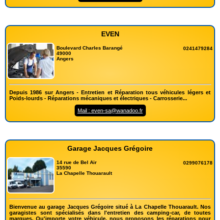
EVEN
Boulevard Charles Barangé
0241479284
49000
Angers
Depuis 1986 sur Angers - Entretien et Réparation tous véhicules légers et
Poids-lourds - Réparations mécaniques et électriques - Carrosserie...
Mail : even-sa@wanadoo.fr
Garage Jacques Grégoire
14 rue de Bel Air
0299076178
35590
La Chapelle Thouarault
Bienvenue au garage Jacques Grégoire situé à La Chapelle Thouarault. Nos
garagistes sont spécialisés dans l'entretien des camping-car, de toutes
marques. Qu'importe votre véhicule, nous proposons les réparations pour