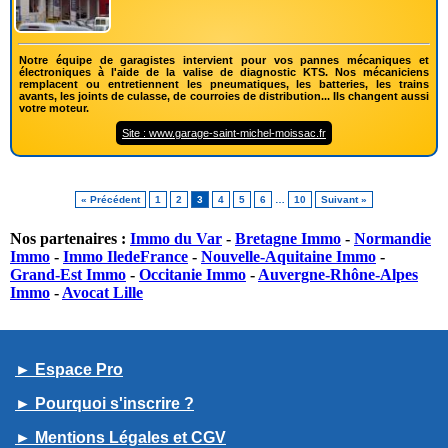
Notre équipe de garagistes intervient pour vos pannes mécaniques et
électroniques à l'aide de la valise de diagnostic KTS. Nos mécaniciens
remplacent ou entretiennent les pneumatiques, les batteries, les trains
avants, les joints de culasse, de courroies de distribution... Ils changent aussi
votre moteur.
Site : www.garage-saint-michel-moissac.fr
« Précédent
1
2
3
4
5
6
…
10
Suivant »
Nos partenaires :
Immo du Var
-
Bretagne Immo
-
Normandie
Immo
-
Immo IledeFrance
-
Nouvelle-Aquitaine Immo
-
Grand-Est Immo
-
Occitanie Immo
-
Auvergne-Rhône-Alpes
Immo
-
Avocat Lille
► Espace Pro
► Pourquoi s'inscrire ?
► Mentions Légales et CGV