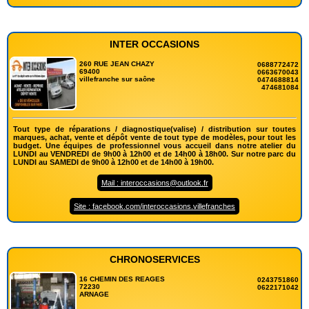
INTER OCCASIONS
260 RUE JEAN CHAZY
0688772472
69400
0663670043
villefranche sur saône
0474688814
474681084
Tout type de réparations / diagnostique(valise) / distribution sur toutes
marques, achat, vente et dépôt vente de tout type de modèles, pour tout les
budget. Une équipes de professionnel vous accueil dans notre atelier du
LUNDI au VENDREDI de 9h00 à 12h00 et de 14h00 à 18h00. Sur notre parc du
LUNDI au SAMEDI de 9h00 à 12h00 et de 14h00 à 19h00.
Mail : interoccasions@outlook.fr
Site : facebook.com/interoccasions.villefranches
CHRONOSERVICES
16 CHEMIN DES REAGES
0243751860
72230
0622171042
ARNAGE