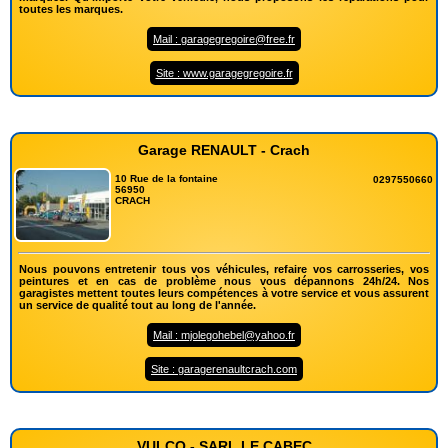
toutes les marques.
Mail : garagegregoire@free.fr
Site : www.garagegregoire.fr
Garage RENAULT - Crach
10 Rue de la fontaine
0297550660
56950
CRACH
Nous pouvons entretenir tous vos véhicules, refaire vos carrosseries, vos
peintures et en cas de problème nous vous dépannons 24h/24. Nos
garagistes mettent toutes leurs compétences à votre service et vous assurent
un service de qualité tout au long de l'année.
Mail : mjolegohebel@yahoo.fr
Site : garagerenaultcrach.com
VULCO - SARL LE CABEC