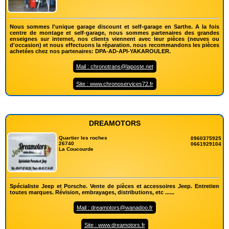
Nous sommes l'unique garage discount et self-garage en Sarthe. A la fois
centre de montage et self-garage, nous sommes partenaires des grandes
enseignes sur internet, nos clients viennent avec leur pièces (neuves ou
d'occasion) et nous effectuons la réparation. nous recommandons les pièces
achetées chez nos partenaires: DPA-AD-API-YAKAROULER.
Mail : chronotrans@laposte.net
Site : www.chronoservices72.fr
DREAMOTORS
Quartier les roches
0960375925
26740
0661929104
La Coucourde
Spécialiste Jeep et Porsche. Vente de pièces et accessoires Jeep. Entretien
toutes marques. Révision, embrayages, distributions, etc ......
Mail : dreamotors@wanadoo.fr
Site : www.dreamotors.fr