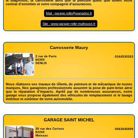
le diagnostic, la carrosserie ainsi que la peinture quels que soient votre
contrat d'entretien et votre compagnie d'assurances.
Mail : garage.relle@wanadoo.fr
Site : www.garage-relle-mulhouse.fr
Carrosserie Maury
2 rue de Paris
0344530263
60300
SENLIS
Nous réalisons vos travaux de tôlerie, de peinture et de mécanique de toutes
marques. Nos garagistes professionnels assurent la pose de pare-brise ainsi
que la réparation d'impacts. Agréé par de nombreuses assurances, notre
garage vous propose également des véhicules de remplacement et le lavage
intérieur et extérieur de votre automobile.
GARAGE SAINT MICHEL
30 rue des Cerises
0563045899
82200
Moissac