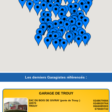
Les derniers Garagistes référencés :
GARAGE DE TROUY
ZAC DU BOIS DE GIVRAY (porte de Trouy )
0248670684
18570
0248020764
TROUY
0666089303
676660732