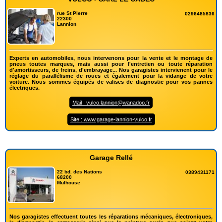
rue St Pierre
0296485836
22300
Lannion
Experts en automobiles, nous intervenons pour la vente et le montage de
pneus toutes marques, mais aussi pour l'entretien ou toute réparation
d'amortisseurs, de freins, d'embrayage... Nos garagistes intervienent pour le
réglage du parallélisme de roues et également pour la vidange de votre
voiture. Nous sommes équipés de valises de diagnostic pour vos pannes
électriques.
Mail : vulco.lannion@wanadoo.fr
Site : www.garage-lannion-vulco.fr
Garage Rellé
22 bd. des Nations
0389431171
68200
Mulhouse
Nos garagistes effectuent toutes les réparations mécaniques, électroniques,