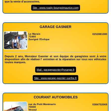
que la vente d'accessoires.
Site : www.roady-bourgstmaurice.com
GARAGE GASNIER
Le Marais
0252881080
72460
Savigné l'Evêque
Depuis 2 ans, Monsieur Gasnier et son équipe de garagistes sont à votre
disposition afin de réaliser l' entretien et la réparation sur tous vos véhicules
toutes marques.
Mail : garagegasnier@orange.fr
Site : www.garage-gasnier-sarthe.fr
COURANT AUTOMOBILES
rue du Petit Montmarin
0384752069
70000
Vesoul