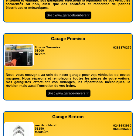
entretien et vidange. Nos garagistes effectuent la réparation de vos véhicules
accidentés ou non, ainsi que des contrôles et recherche de pannes
électriques et mécaniques.
Site : www.garagelaloubere.fr
Garage Proméco
8 route Sermoise
0386376275
58000
Nevers
Nous vous recevons au sein de notre garage pour vos véhicules de toutes
marques. Nous réparons et remplaçons toutes les pièces de votre voiture.
Nos garagistes effectuent vos vidanges, les réparations mécaniques, la
révision mais aussi l'entretien de vos freins.
Site : www.garage-nevers.fr
Garage Bertron
rue Haut Meral
0243693960
53150
0686806320
Montsûrs