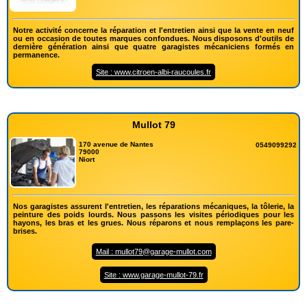
Notre activité concerne la réparation et l'entretien ainsi que la vente en neuf
ou en occasion de toutes marques confondues. Nous disposons d'outils de
dernière génération ainsi que quatre garagistes mécaniciens formés en
permanence.
Site : www.citroen-albi-raucoules.fr
Mullot 79
170 avenue de Nantes
0549099292
79000
Niort
Nos garagistes assurent l'entretien, les réparations mécaniques, la tôlerie, la
peinture des poids lourds. Nous passons les visites périodiques pour les
hayons, les bras et les grues. Nous réparons et nous remplaçons les pare-
brises.
Mail : mullot79@garage-mullot.com
Site : www.garage-mullot-79.fr