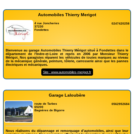
Automobiles Thierry Merigot
4 rue Joncheries
0247420258
37230
Fondettes
Bienvenue au garage Automobiles Thierry Mérigot situé à Fondettes dans le
département de l'Indre-et-Loire et repris en 2006 par Monsieur Thierry
Mérigot. Nos garagistes réparent les véhicules de toutes marques au niveau
de la mécanique générale, peinture, tôlerie, carrosserie ainsi que les pannes
électriques et mécaniques.
Site : www.automobiles-merigot.fr
Garage Laloubère
route de Tarbes
0562952684
65200
Bagnères de Bigorre
Nous réalisons du dépannage et remorquage d'automobiles, ainsi que leur