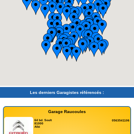
Les derniers Garagistes référencés :
Garage Raucoules
64 bd. Soult
0563541106
81000
Albi