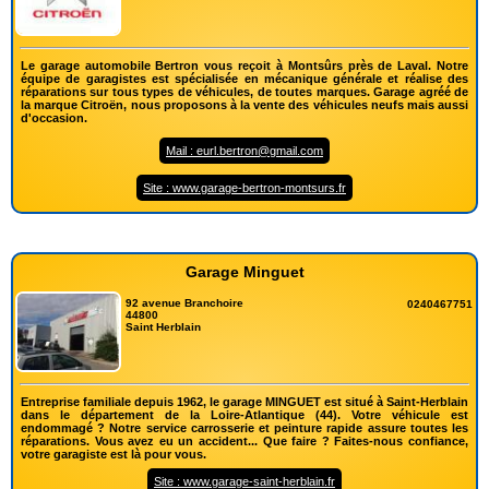
Le garage automobile Bertron vous reçoit à Montsûrs près de Laval. Notre
équipe de garagistes est spécialisée en mécanique générale et réalise des
réparations sur tous types de véhicules, de toutes marques. Garage agréé de
la marque Citroën, nous proposons à la vente des véhicules neufs mais aussi
d'occasion.
Mail : eurl.bertron@gmail.com
Site : www.garage-bertron-montsurs.fr
Garage Minguet
92 avenue Branchoire
0240467751
44800
Saint Herblain
Entreprise familiale depuis 1962, le garage MINGUET est situé à Saint-Herblain
dans le département de la Loire-Atlantique (44). Votre véhicule est
endommagé ? Notre service carrosserie et peinture rapide assure toutes les
réparations. Vous avez eu un accident... Que faire ? Faites-nous confiance,
votre garagiste est là pour vous.
Site : www.garage-saint-herblain.fr