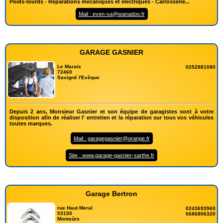
Poids-lourds - Réparations mécaniques et électriques - Carrosserie...
Mail : even-sa@wanadoo.fr
GARAGE GASNIER
Le Marais
0252881080
72460
Savigné l'Evêque
Depuis 2 ans, Monsieur Gasnier et son équipe de garagistes sont à votre
disposition afin de réaliser l' entretien et la réparation sur tous vos véhicules
toutes marques.
Mail : garagegasnier@orange.fr
Site : www.garage-gasnier-sarthe.fr
Garage Bertron
rue Haut Meral
0243693960
53150
0686806320
Montsûrs