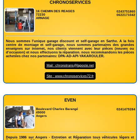
CHRONOSERVICES
16 CHEMIN DES REAGES
0243751860
72230
0622171042
ARNAGE
Nous sommes l'unique garage discount et self-garage en Sarthe. A la fois
centre de montage et self-garage, nous sommes partenaires des grandes
enseignes sur internet, nos clients viennent avec leur pièces (neuves ou
d'occasion) et nous effectuons la réparation. nous recommandons les pièces
achetées chez nos partenaires: DPA-AD-API-YAKAROULER.
Mail : chronotrans@laposte.net
Site : www.chronoservices72.fr
EVEN
Boulevard Charles Barangé
0241479284
49000
Angers
Depuis 1986 sur Angers - Entretien et Réparation tous véhicules légers et