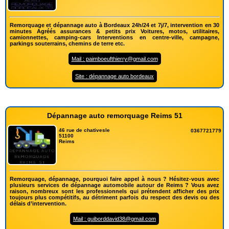
Remorquage et dépannage auto à Bordeaux 24h/24 et 7j/7, intervention en 30
minutes Agréés assurances & petits prix Voitures, motos, utilitaires,
camionnettes, camping-cars Interventions en centre-ville, campagne,
parkings souterrains, chemins de terre etc.
Mail : paimboeufthierry@gmail.com
Site : dépannage auto bordeaux
Dépannage auto remorquage Reims 51
46 rue de chativesle
0367721779
51100
Reims
Remorquage, dépannage, pourquoi faire appel à nous ? Hésitez-vous avec
plusieurs services de dépannage automobile autour de Reims ? Vous avez
raison, nombreux sont les professionnels qui prétendent afficher des prix
toujours plus compétitifs, au détriment parfois du respect des devis ou des
délais d’intervention.
Mail : guiborddavid38@gmail.com