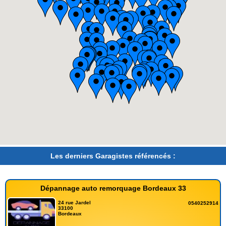
Les derniers Garagistes référencés :
Dépannage auto remorquage Bordeaux 33
24 rue Jardel
0540252914
33100
Bordeaux