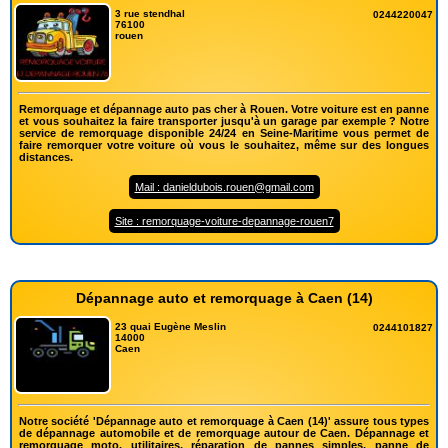
3 rue stendhal
0244220047
76100
rouen
Remorquage et dépannage auto pas cher à Rouen. Votre voiture est en panne
et vous souhaitez la faire transporter jusqu'à un garage par exemple ? Notre
service de remorquage disponible 24/24 en Seine-Maritime vous permet de
faire remorquer votre voiture où vous le souhaitez, même sur des longues
distances.
Mail : danieldubois.rouen@gmail.com
Site : remorquage-voiture-depannage-rouen7
Dépannage auto et remorquage à Caen (14)
23 quai Eugène Meslin
0244101827
14000
Caen
Notre société 'Dépannage auto et remorquage à Caen (14)' assure tous types
de dépannage automobile et de remorquage autour de Caen. Dépannage et
remorquage moto, utilitaires, réparation de pannes simples, panne de