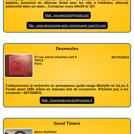
batterie, ouverture de véhicule fermé avec les clés à l'intérieur, véhicule
embourbé dans un ravin... Contactez-nous 24h/24 et 7j/7.
Mail : gayolgerard@gmail.com
Site : www.depannage-auto-remorquage-caen14.com
Desmeules
27 rue amiral mouchez hall 5
0677028631
75013
Paris
Collectionneur je recherche en permanence guide rouge Michelin en lot ou à
l’unité avant 1950 même en mauvais état de couverture. N’hésiter pas à me
contacter : 0677028631
Mail : Desmeulesgerard@orange.fr
Good Timers
place Gailleton