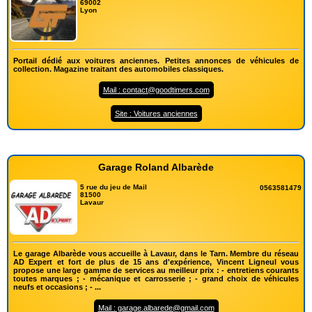
69002
Lyon
Portail dédié aux voitures anciennes. Petites annonces de véhicules de
collection. Magazine traitant des automobiles classiques.
Mail : contact@goodtimers.com
Site : Voitures anciennes
Garage Roland Albarède
5 rue du jeu de Mail
0563581479
81500
Lavaur
Le garage Albarède vous accueille à Lavaur, dans le Tarn. Membre du réseau
AD Expert et fort de plus de 15 ans d'expérience, Vincent Ligneul vous
propose une large gamme de services au meilleur prix : - entretiens courants
toutes marques ; - mécanique et carrosserie ; - grand choix de véhicules
neufs et occasions ; - ...
Mail : garage.albarede@gmail.com