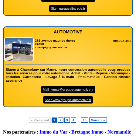
Site : garagealbarede.fr
AUTOMOTIVE
292 avenue maurice thorez
0980621083
94500
champigny sur marne
Située à Champigny sur Marne, notre concession automobile vous propose
tous les services pour votre automobile. Achat - Vente - Reprise - Mécanique -
entretien -Carrosserie - Lavage à la main - Pneumatique - Gestion sinistre
assurance
Mail : vente@groupe-automotive.fr
Site : www.groupe-automotive.fr
« Précédent
1
2
3
4
…
10
Suivant »
Nos partenaires :
Immo du Var
-
Bretagne Immo
-
Normandie