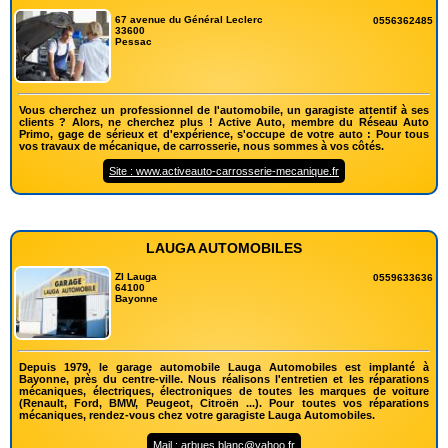
67 avenue du Général Leclerc
0556362485
33600
Pessac
Vous cherchez un professionnel de l'automobile, un garagiste attentif à ses
clients ? Alors, ne cherchez plus ! Active Auto, membre du Réseau Auto
Primo, gage de sérieux et d'expérience, s'occupe de votre auto : Pour tous
vos travaux de mécanique, de carrosserie, nous sommes à vos côtés.
Site : www.activeauto-carrosserie-mecanique.fr
LAUGA AUTOMOBILES
ZI Lauga
0559633636
64100
Bayonne
Depuis 1979, le garage automobile Lauga Automobiles est implanté à
Bayonne, près du centre-ville. Nous réalisons l'entretien et les réparations
mécaniques, électriques, électroniques de toutes les marques de voiture
(Renault, Ford, BMW, Peugeot, Citroën ...). Pour toutes vos réparations
mécaniques, rendez-vous chez votre garagiste Lauga Automobiles.
Mail : arbues.blanc@yahoo.fr