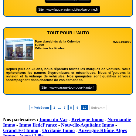
Site : www.lauga-automobiles-bayonne.fr
TOUT POUR L'AUTO
Parc d'activités de la Colombe
0233494090
50800
Villedieu les Poêles
Depuis plus de 23 ans, nous réparons toutes les marques de voitures. Nous
recherchons les pannes électroniques et mécaniques. Nous effectuons la
révision et la vidange de véhicules. Nos garagistes sont qualifiés et vous
accompagnent dans chacune de vos demandes.
Site : www.garage-tout-pour-l-auto.fr
« Précédent
1
…
7
8
9
10
Suivant »
Nos partenaires :
Immo du Var
-
Bretagne Immo
-
Normandie
Immo
-
Immo IledeFrance
-
Nouvelle-Aquitaine Immo
-
Grand-Est Immo
-
Occitanie Immo
-
Auvergne-Rhône-Alpes
Immo
-
Avocat Lille