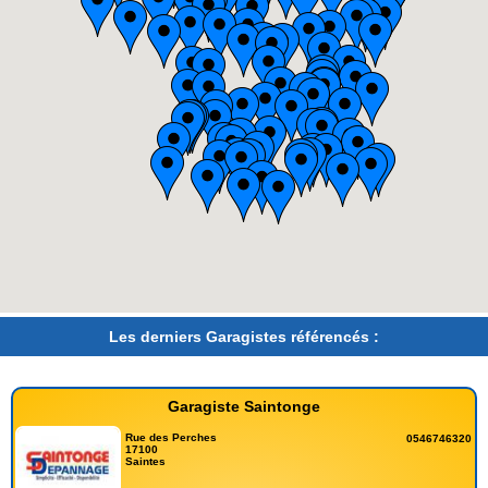
Les derniers Garagistes référencés :
Garagiste Saintonge
Rue des Perches
0546746320
17100
Saintes